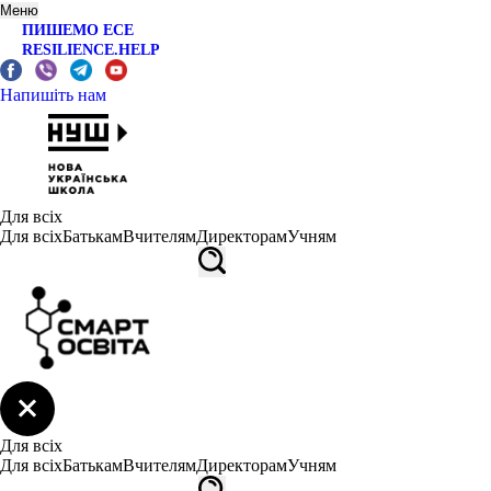
Меню
ПИШЕМО ЕСЕ
RESILIENCE.HELP
Напишіть нам
Для всіх
Для всіх
Батькам
Вчителям
Директорам
Учням
Для всіх
Для всіх
Батькам
Вчителям
Директорам
Учням