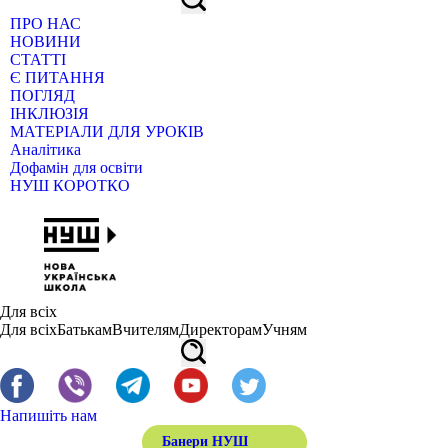
ПРО НАС
НОВИНИ
СТАТТІ
Є ПИТАННЯ
ПОГЛЯД
ІНКЛЮЗІЯ
МАТЕРІАЛИ ДЛЯ УРОКІВ
Аналітика
Дофамін для освіти
НУШ КОРОТКО
Для всіх
Для всіх
Батькам
Вчителям
Директорам
Учням
Напишіть нам
Банери НУШ