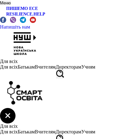
Меню
ПИШЕМО ЕСЕ
RESILIENCE.HELP
Напишіть нам
Для всіх
Для всіх
Батькам
Вчителям
Директорам
Учням
Для всіх
Для всіх
Батькам
Вчителям
Директорам
Учням