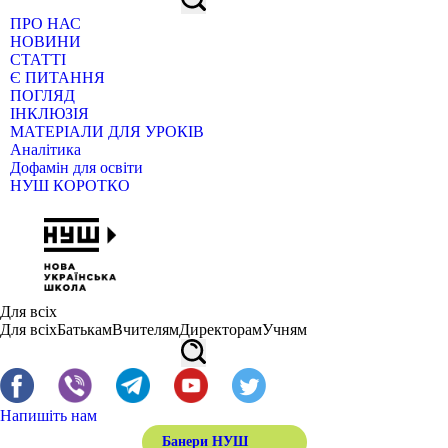
ПРО НАС
НОВИНИ
СТАТТІ
Є ПИТАННЯ
ПОГЛЯД
ІНКЛЮЗІЯ
МАТЕРІАЛИ ДЛЯ УРОКІВ
Аналітика
Дофамін для освіти
НУШ КОРОТКО
Для всіх
Для всіх
Батькам
Вчителям
Директорам
Учням
Напишіть нам
Банери НУШ