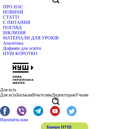
ПРО НАС
НОВИНИ
СТАТТІ
Є ПИТАННЯ
ПОГЛЯД
ІНКЛЮЗІЯ
МАТЕРІАЛИ ДЛЯ УРОКІВ
Аналітика
Дофамін для освіти
НУШ КОРОТКО
Для всіх
Для всіх
Батькам
Вчителям
Директорам
Учням
Напишіть нам
Банери НУШ