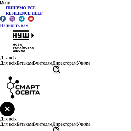
Меню
ПИШЕМО ЕСЕ
RESILIENCE.HELP
Напишіть нам
Для всіх
Для всіх
Батькам
Вчителям
Директорам
Учням
Для всіх
Для всіх
Батькам
Вчителям
Директорам
Учням