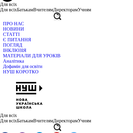
Для всіх
Для всіх
Батькам
Вчителям
Директорам
Учням
ПРО НАС
НОВИНИ
СТАТТІ
Є ПИТАННЯ
ПОГЛЯД
ІНКЛЮЗІЯ
МАТЕРІАЛИ ДЛЯ УРОКІВ
Аналітика
Дофамін для освіти
НУШ КОРОТКО
Для всіх
Для всіх
Батькам
Вчителям
Директорам
Учням