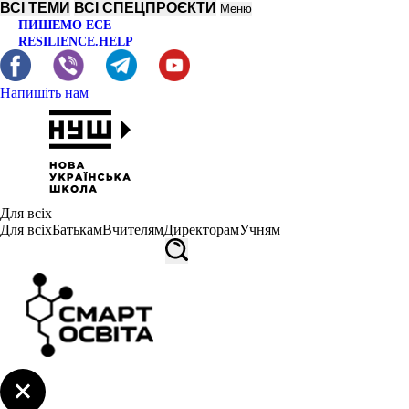
ВСІ ТЕМИ
ВСІ СПЕЦПРОЄКТИ
Меню
ПИШЕМО ЕСЕ
RESILIENCE.HELP
Напишіть нам
Для всіх
Для всіх
Батькам
Вчителям
Директорам
Учням