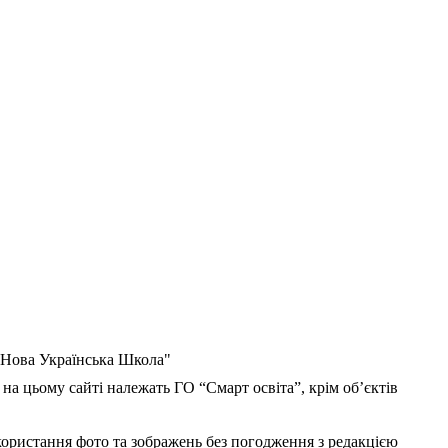
 "Нова Українська Школа"
 на цьому сайті належать ГО “Смарт освіта”, крім об’єктів
користання фото та зображень без погодження з редакцією