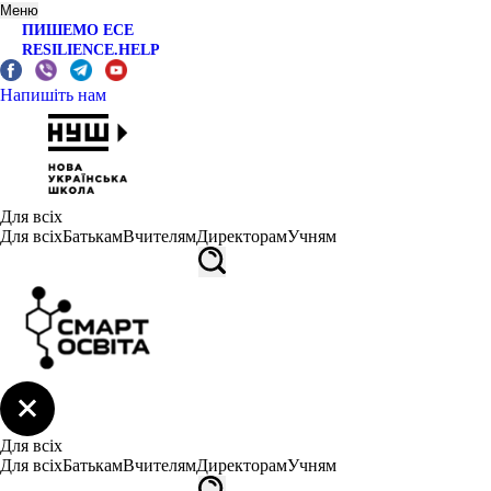
Меню
ПИШЕМО ЕСЕ
RESILIENCE.HELP
Напишіть нам
Для всіх
Для всіх
Батькам
Вчителям
Директорам
Учням
Для всіх
Для всіх
Батькам
Вчителям
Директорам
Учням