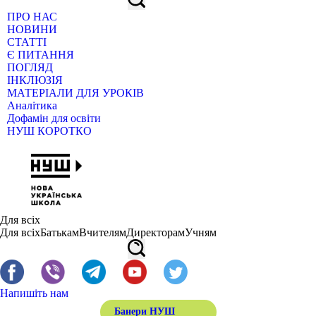
ПРО НАС
НОВИНИ
СТАТТІ
Є ПИТАННЯ
ПОГЛЯД
ІНКЛЮЗІЯ
МАТЕРІАЛИ ДЛЯ УРОКІВ
Аналітика
Дофамін для освіти
НУШ КОРОТКО
Для всіх
Для всіх
Батькам
Вчителям
Директорам
Учням
Напишіть нам
Банери НУШ