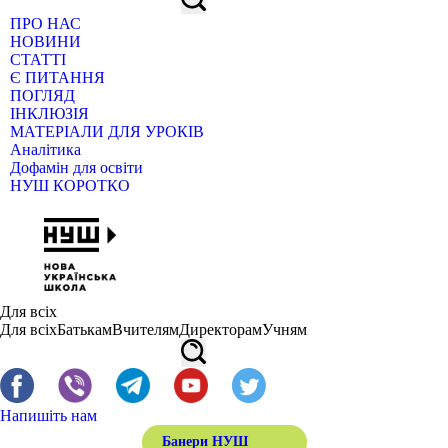
ПРО НАС
НОВИНИ
СТАТТІ
Є ПИТАННЯ
ПОГЛЯД
ІНКЛЮЗІЯ
МАТЕРІАЛИ ДЛЯ УРОКІВ
Аналітика
Дофамін для освіти
НУШ КОРОТКО
Для всіх
Для всіх
Батькам
Вчителям
Директорам
Учням
Напишіть нам
Банери НУШ