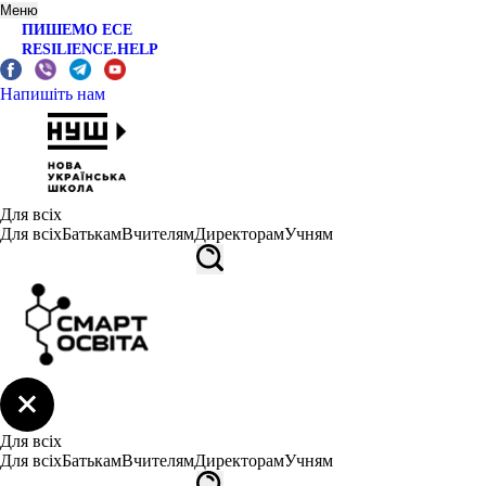
Меню
ПИШЕМО ЕСЕ
RESILIENCE.HELP
Напишіть нам
Для всіх
Для всіх
Батькам
Вчителям
Директорам
Учням
Для всіх
Для всіх
Батькам
Вчителям
Директорам
Учням