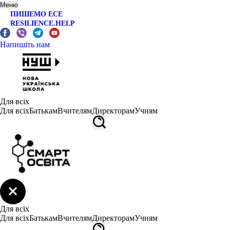
Меню
ПИШЕМО ЕСЕ
RESILIENCE.HELP
Напишіть нам
Для всіх
Для всіх
Батькам
Вчителям
Директорам
Учням
Для всіх
Для всіх
Батькам
Вчителям
Директорам
Учням