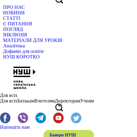
ПРО НАС
НОВИНИ
СТАТТІ
Є ПИТАННЯ
ПОГЛЯД
ІНКЛЮЗІЯ
МАТЕРІАЛИ ДЛЯ УРОКІВ
Аналітика
Дофамін для освіти
НУШ КОРОТКО
Для всіх
Для всіх
Батькам
Вчителям
Директорам
Учням
Напишіть нам
Банери НУШ