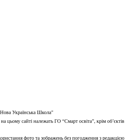
 "Нова Українська Школа"
 на цьому сайті належать ГО “Смарт освіта”, крім об’єктів
користання фото та зображень без погодження з редакцією