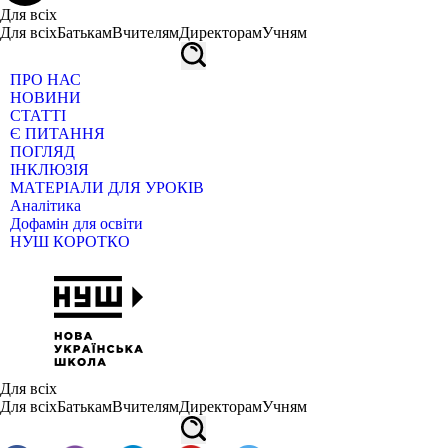
Для всіх
Для всіх
Батькам
Вчителям
Директорам
Учням
ПРО НАС
НОВИНИ
СТАТТІ
Є ПИТАННЯ
ПОГЛЯД
ІНКЛЮЗІЯ
МАТЕРІАЛИ ДЛЯ УРОКІВ
Аналітика
Дофамін для освіти
НУШ КОРОТКО
Для всіх
Для всіх
Батькам
Вчителям
Директорам
Учням