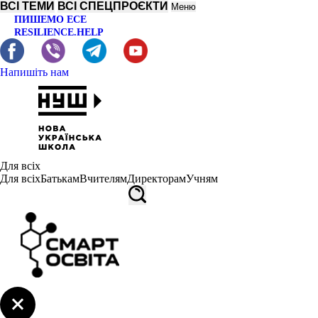
ВСІ ТЕМИ
ВСІ СПЕЦПРОЄКТИ
Меню
ПИШЕМО ЕСЕ
RESILIENCE.HELP
Напишіть нам
Для всіх
Для всіх
Батькам
Вчителям
Директорам
Учням