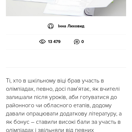
Інна Лиховид
13 479
0
Ті, хто в шкільному віці брав участь в
олімпіадах, певно, досі пам’ятає, як вчителі
залишали після уроків, аби готуватися до
районного чи обласного етапів, додому
давали опрацювати додаткову літературу, а
як бонус – ставили високі бали за участь в
олімпіадах і звільняли від певних