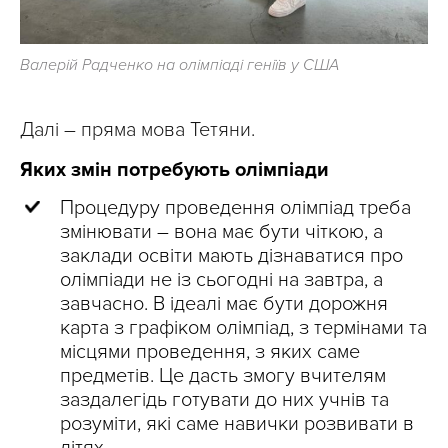
Валерій Радченко на олімпіаді геніїв у США
Далі – пряма мова Тетяни.
Яких змін потребують олімпіади
Процедуру проведення олімпіад треба
змінювати – вона має бути чіткою, а
заклади освіти мають дізнаватися про
олімпіади не із сьогодні на завтра, а
завчасно. В ідеалі має бути дорожня
карта з графіком олімпіад, з термінами та
місцями проведення, з яких саме
предметів. Це дасть змогу вчителям
заздалегідь готувати до них учнів та
розуміти, які саме навички розвивати в
дітях.