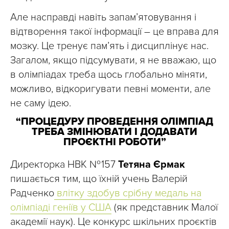
Але насправді навіть запам’ятовування і
відтворення такої інформації – це вправа для
мозку. Це тренує пам’ять і дисциплінує нас.
Загалом, якщо підсумувати, я не вважаю, що
в олімпіадах треба щось глобально міняти,
можливо, відкоригувати певні моменти, але
не саму ідею.
“ПРОЦЕДУРУ ПРОВЕДЕННЯ ОЛІМПІАД
ТРЕБА ЗМІНЮВАТИ І ДОДАВАТИ
ПРОЄКТНІ РОБОТИ”
Директорка НВК № 157
Тетяна Єрмак
пишається тим, що їхній учень Валерій
Радченко
влітку здобув срібну медаль на
олімпіаді геніїв у США
(як представник Малої
академії наук). Це конкурс шкільних проєктів