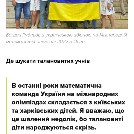
Богдан Рубльов з українською збірною на Міжнародній
математичній олімпіаді-2022 в Осло
Де шукати талановитих учнів
В останні роки математична
команда України на міжнародних
олімпіадах складається з київських
та харківських дітей. Я вважаю, що
це шалений недолік, бо талановиті
діти народжуються скрізь.