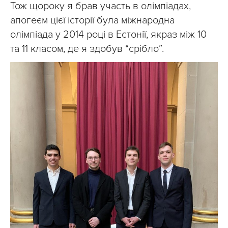
Тож щороку я брав участь в олімпіадах,
апогеєм цієї історії була міжнародна
олімпіада у 2014 році в Естонії, якраз між 10
та 11 класом, де я здобув “срібло”.