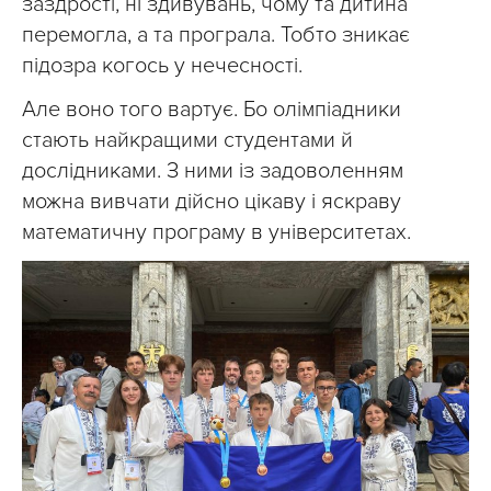
заздрості, ні здивувань, чому та дитина
перемогла, а та програла. Тобто зникає
підозра когось у нечесності.
Але воно того вартує. Бо олімпіадники
стають найкращими студентами й
дослідниками. З ними із задоволенням
можна вивчати дійсно цікаву і яскраву
математичну програму в університетах.