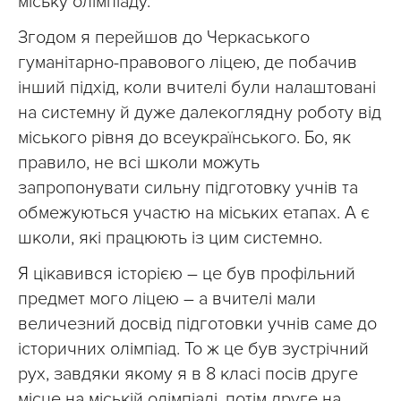
міську олімпіаду.
Згодом я перейшов до Черкаського
гуманітарно-правового ліцею, де побачив
інший підхід, коли вчителі були налаштовані
на системну й дуже далекоглядну роботу від
міського рівня до всеукраїнського. Бо, як
правило, не всі школи можуть
запропонувати сильну підготовку учнів та
обмежуються участю на міських етапах. А є
школи, які працюють із цим системно.
Я цікавився історією – це був профільний
предмет мого ліцею – а вчителі мали
величезний досвід підготовки учнів саме до
історичних олімпіад. То ж це був зустрічний
рух, завдяки якому я в 8 класі посів друге
місце на міській олімпіаді, потім друге на