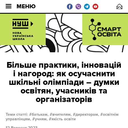
МЕНЮ
Більше практики, інновацій
і нагород: як осучаснити
шкільні олімпіади – думки
освітян, учасників та
організаторів
Теми статті:
батькам,
вчителям,
директорам,
освітнім
управлінцям,
учням,
якість освіти
12 Вересня 2023