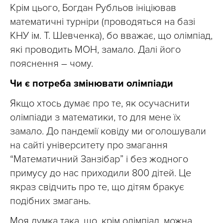
Крім цього, Богдан Рубльов ініціював
математичні турніри (проводяться на базі
КНУ ім. Т. Шевченка), бо вважає, що олімпіад,
які проводить МОН, замало. Далі його
пояснення – чому.
Чи є потреба змінювати олімпіади
Якщо хтось думає про те, як осучаснити
олімпіади з математики, то для мене їх
замало. До пандемії ковіду ми оголошували
на сайті університету про змагання
“Математичний Занзібар” і без жодного
примусу до нас приходили 800 дітей. Це
якраз свідчить про те, що дітям бракує
подібних змагань.
Моя думка така, що, крім олімпіад, можна