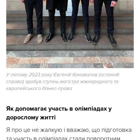
У лютому 2023 року Євгеній Коновалов (останній
справа) здобув ступінь магістра міжнародного та
європейського бізнес-права
Як допомагає участь в олімпіадах у
дорослому житті
Я про це не жалкую і вважаю, що підготовка
та участь в олімпіадах стали поворотним