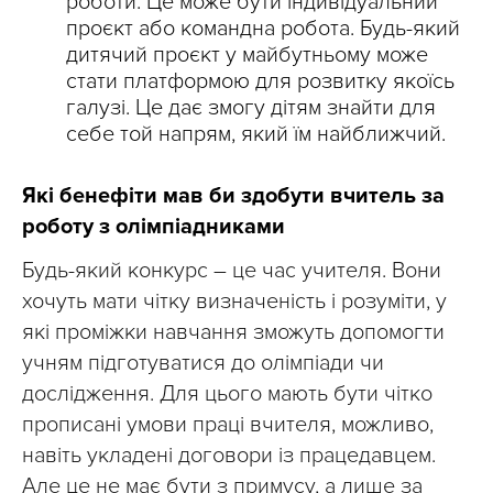
роботи. Це може бути індивідуальний
проєкт або командна робота. Будь-який
дитячий проєкт у майбутньому може
стати платформою для розвитку якоїсь
галузі. Це дає змогу дітям знайти для
себе той напрям, який їм найближчий.
Які бенефіти мав би здобути
вчитель за
роботу з олімпіадниками
Будь-який конкурс – це час учителя. Вони
хочуть мати чітку визначеність і розуміти, у
які проміжки навчання зможуть допомогти
учням підготуватися до олімпіади чи
дослідження. Для цього мають бути чітко
прописані умови праці вчителя, можливо,
навіть укладені договори із працедавцем.
Але це не має бути з примусу, а лише за