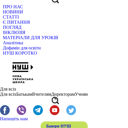
ПРО НАС
НОВИНИ
СТАТТІ
Є ПИТАННЯ
ПОГЛЯД
ІНКЛЮЗІЯ
МАТЕРІАЛИ ДЛЯ УРОКІВ
Аналітика
Дофамін для освіти
НУШ КОРОТКО
Для всіх
Для всіх
Батькам
Вчителям
Директорам
Учням
Напишіть нам
Банери НУШ