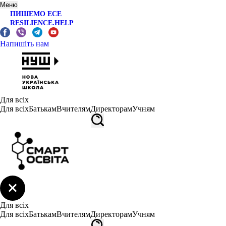
Меню
ПИШЕМО ЕСЕ
RESILIENCE.HELP
Напишіть нам
Для всіх
Для всіх
Батькам
Вчителям
Директорам
Учням
Для всіх
Для всіх
Батькам
Вчителям
Директорам
Учням