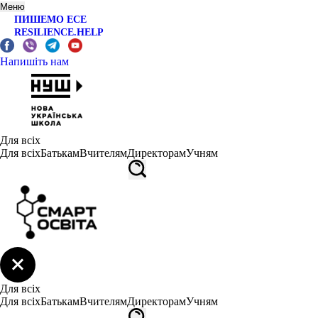
Меню
ПИШЕМО ЕСЕ
RESILIENCE.HELP
Напишіть нам
Для всіх
Для всіх
Батькам
Вчителям
Директорам
Учням
Для всіх
Для всіх
Батькам
Вчителям
Директорам
Учням