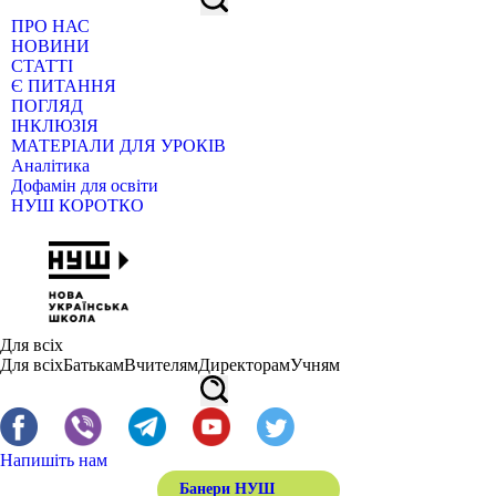
ПРО НАС
НОВИНИ
СТАТТІ
Є ПИТАННЯ
ПОГЛЯД
ІНКЛЮЗІЯ
МАТЕРІАЛИ ДЛЯ УРОКІВ
Аналітика
Дофамін для освіти
НУШ КОРОТКО
Для всіх
Для всіх
Батькам
Вчителям
Директорам
Учням
Напишіть нам
Банери НУШ