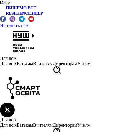
Меню
ПИШЕМО ЕСЕ
RESILIENCE.HELP
Напишіть нам
Для всіх
Для всіх
Батькам
Вчителям
Директорам
Учням
Для всіх
Для всіх
Батькам
Вчителям
Директорам
Учням