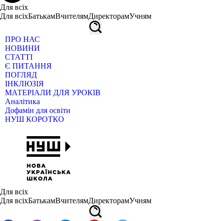
Для всіх
Для всіх
Батькам
Вчителям
Директорам
Учням
ПРО НАС
НОВИНИ
СТАТТІ
Є ПИТАННЯ
ПОГЛЯД
ІНКЛЮЗІЯ
МАТЕРІАЛИ ДЛЯ УРОКІВ
Аналітика
Дофамін для освіти
НУШ КОРОТКО
Для всіх
Для всіх
Батькам
Вчителям
Директорам
Учням