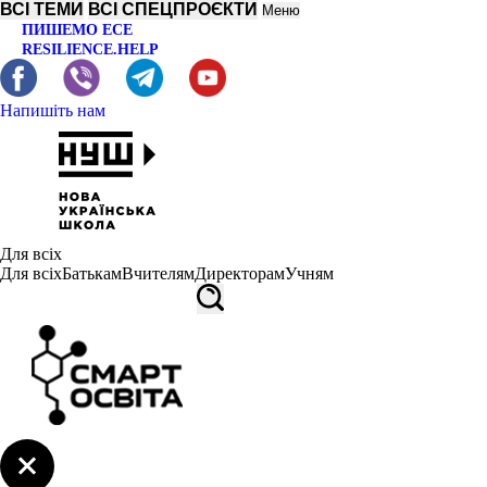
ВСІ ТЕМИ
ВСІ СПЕЦПРОЄКТИ
Меню
ПИШЕМО ЕСЕ
RESILIENCE.HELP
Напишіть нам
Для всіх
Для всіх
Батькам
Вчителям
Директорам
Учням