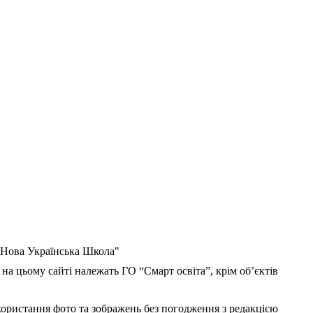
 "Нова Українська Школа"
 на цьому сайті належать ГО “Смарт освіта”, крім об’єктів
користання фото та зображень без погодження з редакцією