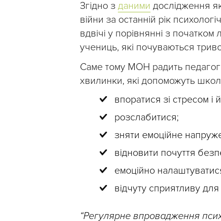
Згідно з
даними
дослідження яко
війни за останній рік психолог
вдвічі у порівнянні з початком 
учениць, які почуваються триво
Саме тому МОН радить педагога
хвилинки, які допоможуть школ
впоратися зі стресом і 
розслабитися;
зняти емоційне напруж
відновити почуття безп
емоційно налаштуватися 
відчуту сприятливу для
“Регулярне впровадження психо