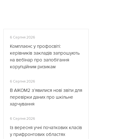
6 Серпня 2026
Комплаєнс у профосвіті:
керівників закладів запрошують
на вебінар про запобігання
корупційним ризикам
6 Серпня 2026
В АІКОМ2 з’явилися нові звіти для
перевірки даних про шкільне
харчування
6 Серпня 2026
Із вересня учні початкових класів
у прифронтових областях