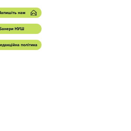
Напишіть нам
Банери НУШ
едакційна політика