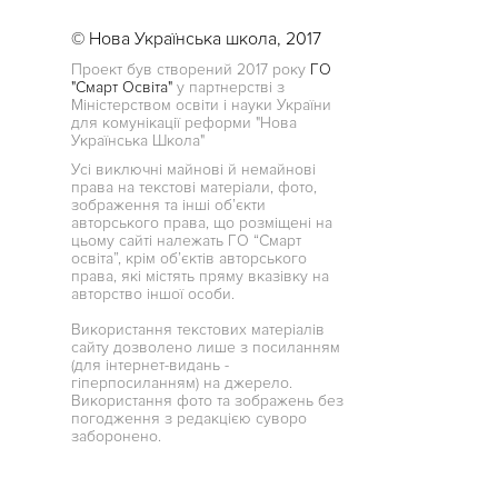
© Нова Українська школа, 2017
Проект був створений 2017 року
ГО
"Смарт Освіта"
у партнерстві з
Міністерством освіти і науки України
для комунікації реформи "Нова
Українська Школа"
Усі виключні майнові й немайнові
права на текстові матеріали, фото,
зображення та інші об’єкти
авторського права, що розміщені на
цьому сайті належать ГО “Смарт
освіта”, крім об’єктів авторського
права, які містять пряму вказівку на
авторство іншої особи.
Використання текстових матеріалів
сайту дозволено лише з посиланням
(для інтернет-видань -
гіперпосиланням) на джерело.
Використання фото та зображень без
погодження з редакцією суворо
заборонено.