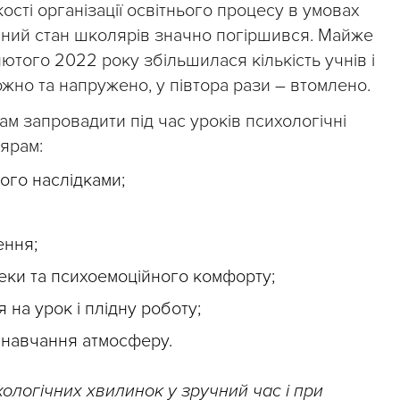
сті організації освітнього процесу в умовах
ічний стан школярів значно погіршився. Майже
лютого 2022 року збільшилася кількість учнів і
жно та напружено, у півтора рази – втомлено.
м запровадити під час уроків психологічні
ярам:
його наслідками;
ення;
еки та психоемоційного комфорту;
на урок і плідну роботу;
 навчання атмосферу.
логічних хвилинок у зручний час і при