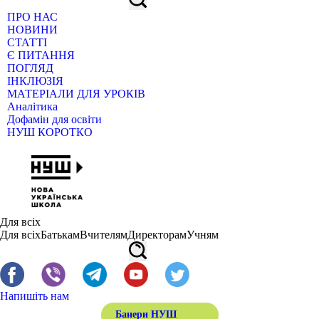
ПРО НАС
НОВИНИ
СТАТТІ
Є ПИТАННЯ
ПОГЛЯД
ІНКЛЮЗІЯ
МАТЕРІАЛИ ДЛЯ УРОКІВ
Аналітика
Дофамін для освіти
НУШ КОРОТКО
Для всіх
Для всіх
Батькам
Вчителям
Директорам
Учням
Напишіть нам
Банери НУШ