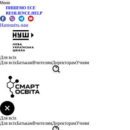
Меню
ПИШЕМО ЕСЕ
RESILIENCE.HELP
Напишіть нам
Для всіх
Для всіх
Батькам
Вчителям
Директорам
Учням
Для всіх
Для всіх
Батькам
Вчителям
Директорам
Учням