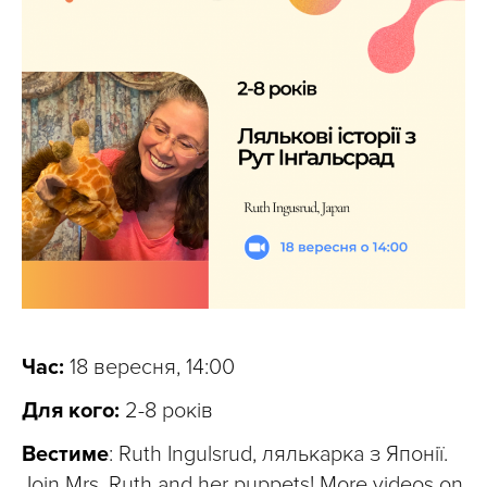
Час:
18 вересня, 14:00
Для кого:
2-8 років
Вестиме
: Ruth Ingulsrud, лялькарка з Японії.
Join Mrs. Ruth and her puppets! More videos on