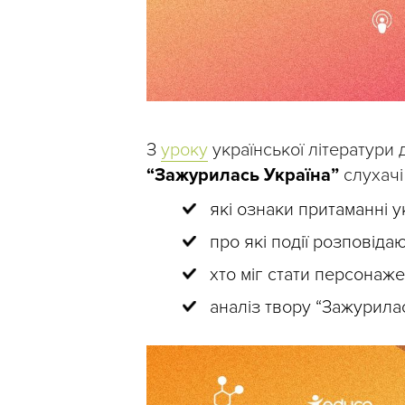
З
уроку
української літератури
“Зажурилась Україна”
слухачі
які ознаки притаманні 
про які події розповідаю
хто міг стати персонаже
аналіз твору “Зажурилас