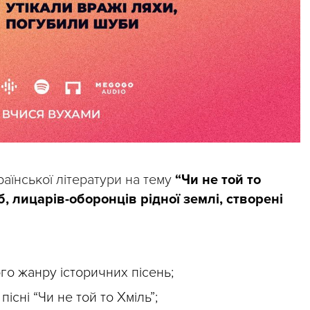
раїнської літератури на тему
“Чи не той то
б, лицарів-оборонців рідної землі, створені
го жанру історичних пісень;
 пісні “Чи не той то Хміль”;