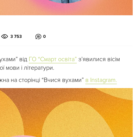
3 753
0
ухами” від
ГО “Смарт освіта”
з’явилися вісім
ї мови і літератури.
жна на сторінці “Вчися вухами”
в Instagram.