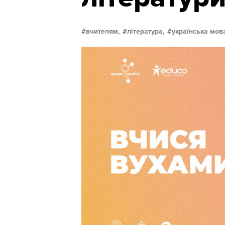
вчителям,
література,
українська мов