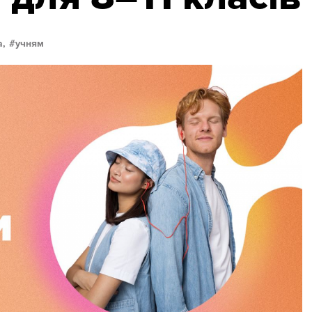
а,
учням