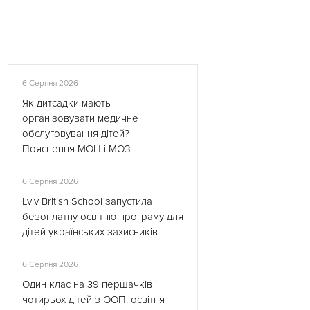
6 Серпня 2026
Як дитсадки мають
організовувати медичне
обслуговування дітей?
Пояснення МОН і МОЗ
6 Серпня 2026
Lviv British School запустила
безоплатну освітню програму для
дітей українських захисників
6 Серпня 2026
Один клас на 39 першачків і
чотирьох дітей з ООП: освітня