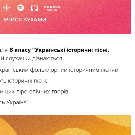
 для
8 класу
“Українські історичні пісні.
 й слухачки дізнаються:
українським фольклорним історичним пісням;
ть історичні пісні;
м цих ліро-епічних творів;
ь Україна”.