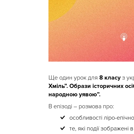
Ще один урок для
8 класу
з ук
Хміль”. Образи історичних осі
народною уявою”.
В епізоді – розмова про:
особливості ліро-епічно
те, які події зображені в