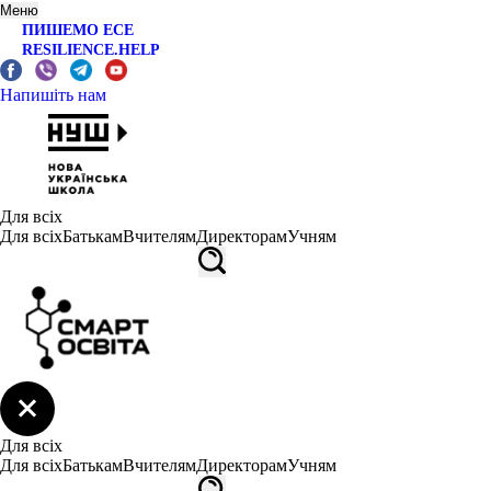
Меню
ПИШЕМО ЕСЕ
RESILIENCE.HELP
Напишіть нам
Для всіх
Для всіх
Батькам
Вчителям
Директорам
Учням
Для всіх
Для всіх
Батькам
Вчителям
Директорам
Учням