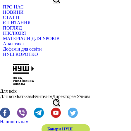
ПРО НАС
НОВИНИ
СТАТТІ
Є ПИТАННЯ
ПОГЛЯД
ІНКЛЮЗІЯ
МАТЕРІАЛИ ДЛЯ УРОКІВ
Аналітика
Дофамін для освіти
НУШ КОРОТКО
Для всіх
Для всіх
Батькам
Вчителям
Директорам
Учням
Напишіть нам
Банери НУШ