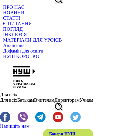
ПРО НАС
НОВИНИ
СТАТТІ
Є ПИТАННЯ
ПОГЛЯД
ІНКЛЮЗІЯ
МАТЕРІАЛИ ДЛЯ УРОКІВ
Аналітика
Дофамін для освіти
НУШ КОРОТКО
Для всіх
Для всіх
Батькам
Вчителям
Директорам
Учням
Напишіть нам
Банери НУШ