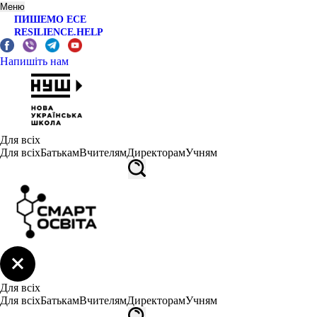
Меню
ПИШЕМО ЕСЕ
RESILIENCE.HELP
Напишіть нам
Для всіх
Для всіх
Батькам
Вчителям
Директорам
Учням
Для всіх
Для всіх
Батькам
Вчителям
Директорам
Учням