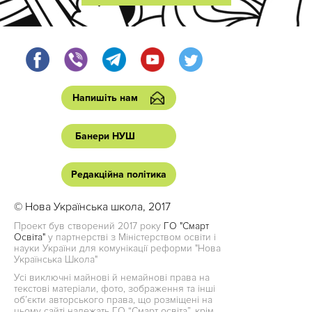
Напишіть нам
Банери НУШ
Редакційна політика
© Нова Українська школа, 2017
Проект був створений 2017 року
ГО "Смарт
Освіта"
у партнерстві з Міністерством освіти і
науки України для комунікації реформи "Нова
Українська Школа"
Усі виключні майнові й немайнові права на
текстові матеріали, фото, зображення та інші
об’єкти авторського права, що розміщені на
цьому сайті належать ГО “Смарт освіта”, крім