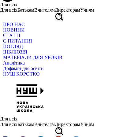
Для всіх
Для всіх
Батькам
Вчителям
Директорам
Учням
ПРО НАС
НОВИНИ
СТАТТІ
Є ПИТАННЯ
ПОГЛЯД
ІНКЛЮЗІЯ
МАТЕРІАЛИ ДЛЯ УРОКІВ
Аналітика
Дофамін для освіти
НУШ КОРОТКО
Для всіх
Для всіх
Батькам
Вчителям
Директорам
Учням