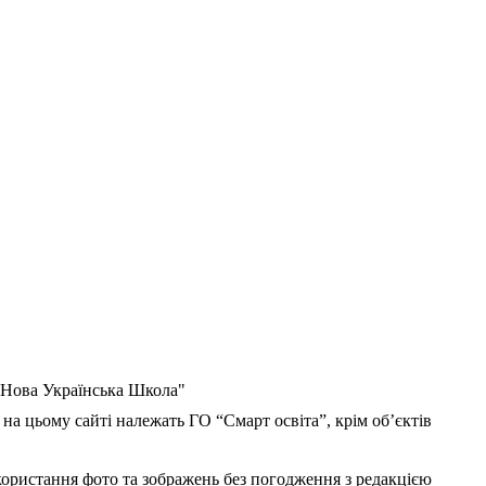
 "Нова Українська Школа"
 на цьому сайті належать ГО “Смарт освіта”, крім об’єктів
користання фото та зображень без погодження з редакцією