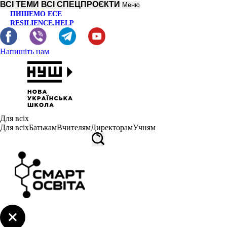
ВСІ ТЕМИ
ВСІ СПЕЦПРОЄКТИ
Меню
ПИШЕМО ЕСЕ
RESILIENCE.HELP
Напишіть нам
Для всіх
Для всіх
Батькам
Вчителям
Директорам
Учням