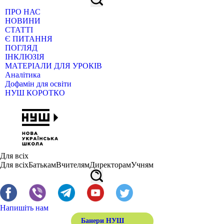
ПРО НАС
НОВИНИ
СТАТТІ
Є ПИТАННЯ
ПОГЛЯД
ІНКЛЮЗІЯ
МАТЕРІАЛИ ДЛЯ УРОКІВ
Аналітика
Дофамін для освіти
НУШ КОРОТКО
Для всіх
Для всіх
Батькам
Вчителям
Директорам
Учням
Напишіть нам
Банери НУШ