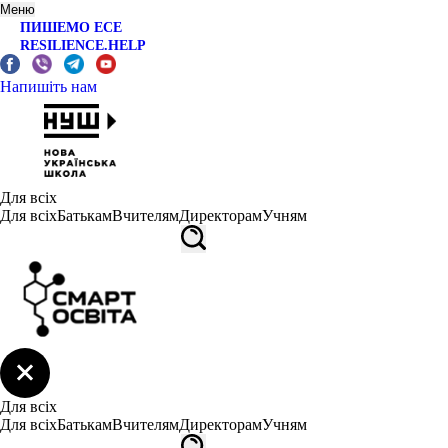
Меню
ПИШЕМО ЕСЕ
RESILIENCE.HELP
Напишіть нам
Для всіх
Для всіх
Батькам
Вчителям
Директорам
Учням
Для всіх
Для всіх
Батькам
Вчителям
Директорам
Учням