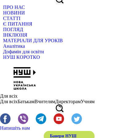
ПРО НАС
НОВИНИ
СТАТТІ
Є ПИТАННЯ
ПОГЛЯД
ІНКЛЮЗІЯ
МАТЕРІАЛИ ДЛЯ УРОКІВ
Аналітика
Дофамін для освіти
НУШ КОРОТКО
Для всіх
Для всіх
Батькам
Вчителям
Директорам
Учням
Напишіть нам
Банери НУШ