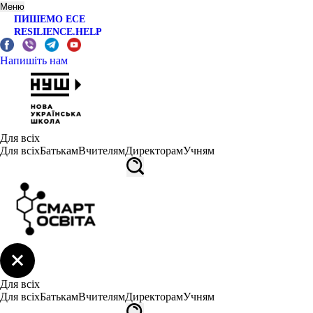
Меню
ПИШЕМО ЕСЕ
RESILIENCE.HELP
Напишіть нам
Для всіх
Для всіх
Батькам
Вчителям
Директорам
Учням
Для всіх
Для всіх
Батькам
Вчителям
Директорам
Учням