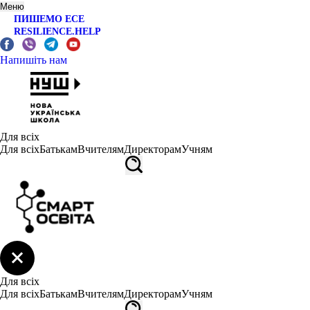
Меню
ПИШЕМО ЕСЕ
RESILIENCE.HELP
Напишіть нам
Для всіх
Для всіх
Батькам
Вчителям
Директорам
Учням
Для всіх
Для всіх
Батькам
Вчителям
Директорам
Учням