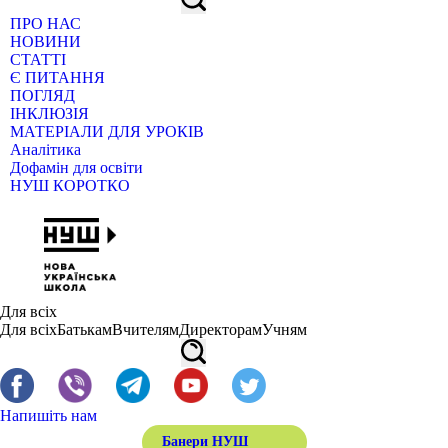
ПРО НАС
НОВИНИ
СТАТТІ
Є ПИТАННЯ
ПОГЛЯД
ІНКЛЮЗІЯ
МАТЕРІАЛИ ДЛЯ УРОКІВ
Аналітика
Дофамін для освіти
НУШ КОРОТКО
Для всіх
Для всіх
Батькам
Вчителям
Директорам
Учням
Напишіть нам
Банери НУШ