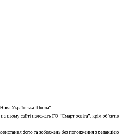
 "Нова Українська Школа"
 на цьому сайті належать ГО “Смарт освіта”, крім об’єктів
користання фото та зображень без погодження з редакцією