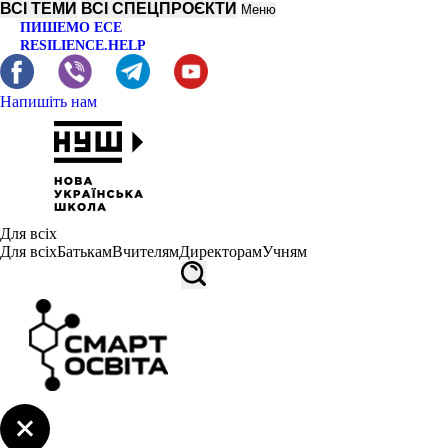
ВСІ ТЕМИ
ВСІ СПЕЦПРОЄКТИ
Меню
ПИШЕМО ЕСЕ
RESILIENCE.HELP
Напишіть нам
Для всіх
Для всіх
Батькам
Вчителям
Директорам
Учням