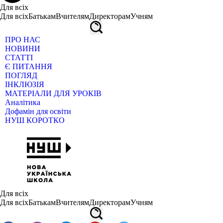
Для всіх
Для всіх
Батькам
Вчителям
Директорам
Учням
ПРО НАС
НОВИНИ
СТАТТІ
Є ПИТАННЯ
ПОГЛЯД
ІНКЛЮЗІЯ
МАТЕРІАЛИ ДЛЯ УРОКІВ
Аналітика
Дофамін для освіти
НУШ КОРОТКО
Для всіх
Для всіх
Батькам
Вчителям
Директорам
Учням