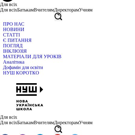
Для всіх
Для всіх
Батькам
Вчителям
Директорам
Учням
ПРО НАС
НОВИНИ
СТАТТІ
Є ПИТАННЯ
ПОГЛЯД
ІНКЛЮЗІЯ
МАТЕРІАЛИ ДЛЯ УРОКІВ
Аналітика
Дофамін для освіти
НУШ КОРОТКО
Для всіх
Для всіх
Батькам
Вчителям
Директорам
Учням