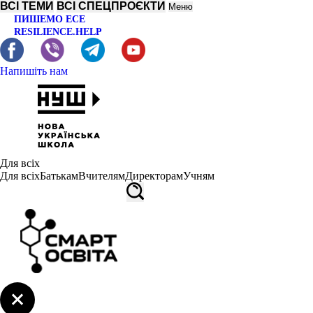
ВСІ ТЕМИ
ВСІ СПЕЦПРОЄКТИ
Меню
ПИШЕМО ЕСЕ
RESILIENCE.HELP
Напишіть нам
Для всіх
Для всіх
Батькам
Вчителям
Директорам
Учням