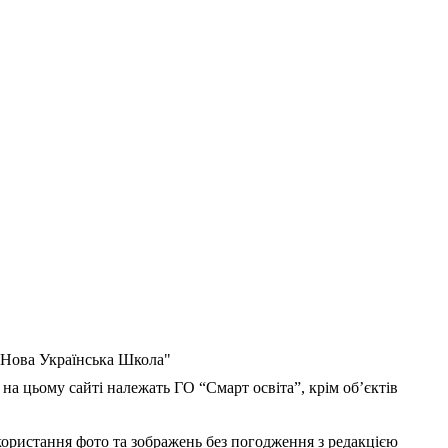
 "Нова Українська Школа"
 на цьому сайті належать ГО “Смарт освіта”, крім об’єктів
користання фото та зображень без погодження з редакцією