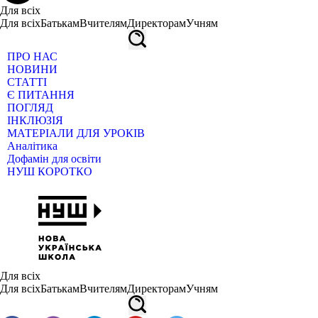
Для всіх
Для всіх
Батькам
Вчителям
Директорам
Учням
ПРО НАС
НОВИНИ
СТАТТІ
Є ПИТАННЯ
ПОГЛЯД
ІНКЛЮЗІЯ
МАТЕРІАЛИ ДЛЯ УРОКІВ
Аналітика
Дофамін для освіти
НУШ КОРОТКО
Для всіх
Для всіх
Батькам
Вчителям
Директорам
Учням