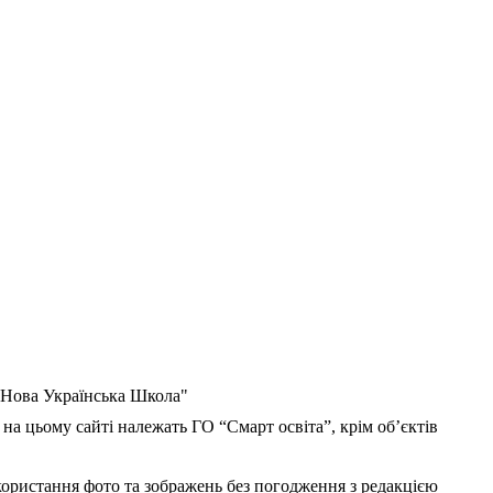
 "Нова Українська Школа"
 на цьому сайті належать ГО “Смарт освіта”, крім об’єктів
користання фото та зображень без погодження з редакцією