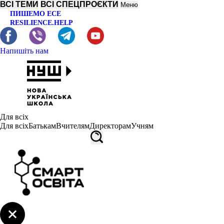
ВСІ ТЕМИ
ВСІ СПЕЦПРОЄКТИ
Меню
ПИШЕМО ЕСЕ
RESILIENCE.HELP
Напишіть нам
Для всіх
Для всіх
Батькам
Вчителям
Директорам
Учням