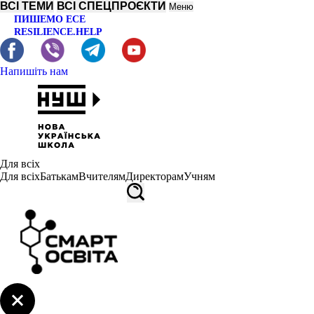
ВСІ ТЕМИ
ВСІ СПЕЦПРОЄКТИ
Меню
ПИШЕМО ЕСЕ
RESILIENCE.HELP
Напишіть нам
Для всіх
Для всіх
Батькам
Вчителям
Директорам
Учням