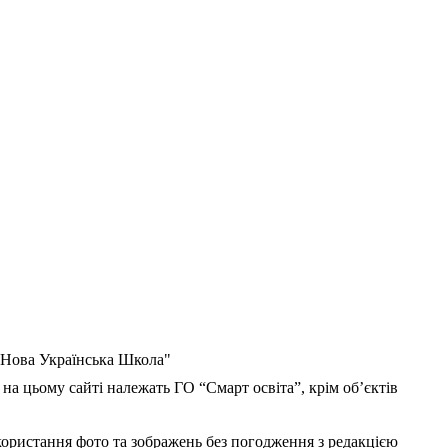
 "Нова Українська Школа"
 на цьому сайті належать ГО “Смарт освіта”, крім об’єктів
користання фото та зображень без погодження з редакцією