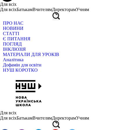
Для всіх
Для всіх
Батькам
Вчителям
Директорам
Учням
ПРО НАС
НОВИНИ
СТАТТІ
Є ПИТАННЯ
ПОГЛЯД
ІНКЛЮЗІЯ
МАТЕРІАЛИ ДЛЯ УРОКІВ
Аналітика
Дофамін для освіти
НУШ КОРОТКО
Для всіх
Для всіх
Батькам
Вчителям
Директорам
Учням