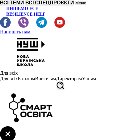
ВСІ ТЕМИ
ВСІ СПЕЦПРОЄКТИ
Меню
ПИШЕМО ЕСЕ
RESILIENCE.HELP
Напишіть нам
Для всіх
Для всіх
Батькам
Вчителям
Директорам
Учням