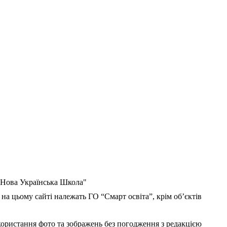
 "Нова Українська Школа"
 на цьому сайті належать ГО “Смарт освіта”, крім об’єктів
користання фото та зображень без погодження з редакцією