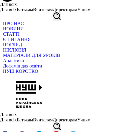
Для всіх
Для всіх
Батькам
Вчителям
Директорам
Учням
ПРО НАС
НОВИНИ
СТАТТІ
Є ПИТАННЯ
ПОГЛЯД
ІНКЛЮЗІЯ
МАТЕРІАЛИ ДЛЯ УРОКІВ
Аналітика
Дофамін для освіти
НУШ КОРОТКО
Для всіх
Для всіх
Батькам
Вчителям
Директорам
Учням