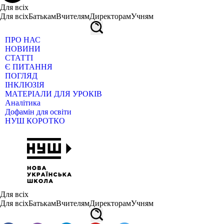
Для всіх
Для всіх
Батькам
Вчителям
Директорам
Учням
ПРО НАС
НОВИНИ
СТАТТІ
Є ПИТАННЯ
ПОГЛЯД
ІНКЛЮЗІЯ
МАТЕРІАЛИ ДЛЯ УРОКІВ
Аналітика
Дофамін для освіти
НУШ КОРОТКО
Для всіх
Для всіх
Батькам
Вчителям
Директорам
Учням