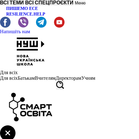
ВСІ ТЕМИ
ВСІ СПЕЦПРОЄКТИ
Меню
ПИШЕМО ЕСЕ
RESILIENCE.HELP
Напишіть нам
Для всіх
Для всіх
Батькам
Вчителям
Директорам
Учням