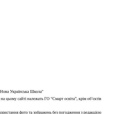
 "Нова Українська Школа"
 на цьому сайті належать ГО “Смарт освіта”, крім об’єктів
користання фото та зображень без погодження з редакцією