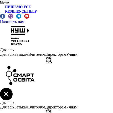
Меню
ПИШЕМО ЕСЕ
RESILIENCE.HELP
Напишіть нам
Для всіх
Для всіх
Батькам
Вчителям
Директорам
Учням
Для всіх
Для всіх
Батькам
Вчителям
Директорам
Учням