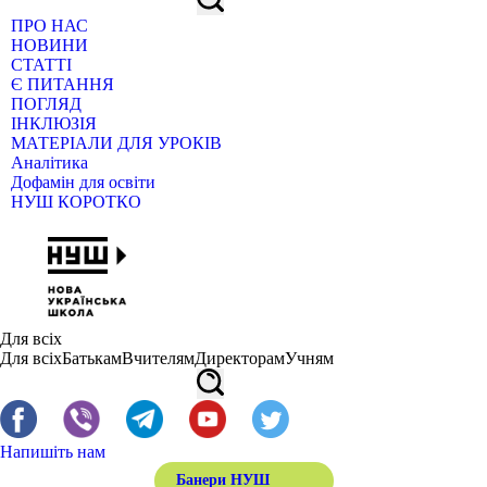
ПРО НАС
НОВИНИ
СТАТТІ
Є ПИТАННЯ
ПОГЛЯД
ІНКЛЮЗІЯ
МАТЕРІАЛИ ДЛЯ УРОКІВ
Аналітика
Дофамін для освіти
НУШ КОРОТКО
Для всіх
Для всіх
Батькам
Вчителям
Директорам
Учням
Напишіть нам
Банери НУШ