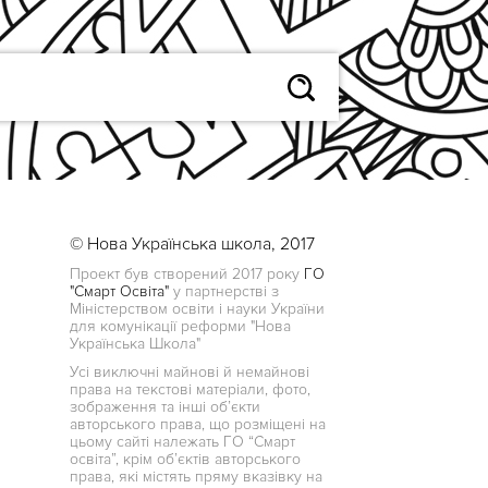
© Нова Українська школа, 2017
Проект був створений 2017 року
ГО
"Смарт Освіта"
у партнерстві з
Міністерством освіти і науки України
для комунікації реформи "Нова
Українська Школа"
Усі виключні майнові й немайнові
права на текстові матеріали, фото,
зображення та інші об’єкти
авторського права, що розміщені на
цьому сайті належать ГО “Смарт
освіта”, крім об’єктів авторського
права, які містять пряму вказівку на