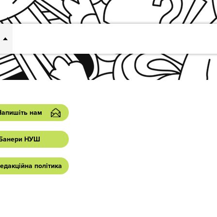
Напишіть нам
Банери НУШ
едакційна політика