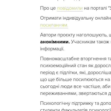
Про це
повідомили
на порталі “
Отримати індивідуальну онлайн
посиланням.
Автори проєкту наголошують,
анонімними.
Учасникам також 
інформації.
Повномасштабне вторгнення та
психоемоційний стан як доросли
період є підлітки, які, дорослі
що ще більше посилюються на ф
сьогодні люди все частіше, аби
переживаннями, звертаються до
Психологічну підтримку та допо
студенти факультетів психології