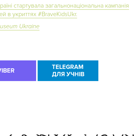
країні стартувала загальнонаціональна кампанія
ей в укриттях #BraveKidsUkr.
Museum Ukraine
TELEGRAM
VIBER
ДЛЯ УЧНІВ