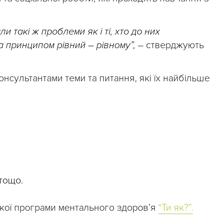
 такі ж проблеми як і ті, хто до них
а принципом рівний – рівному”,
– стверджують
онсультантами теми та питання, які їх найбільше
тощо.
кої програми ментального здоров’я
“Ти як?”.