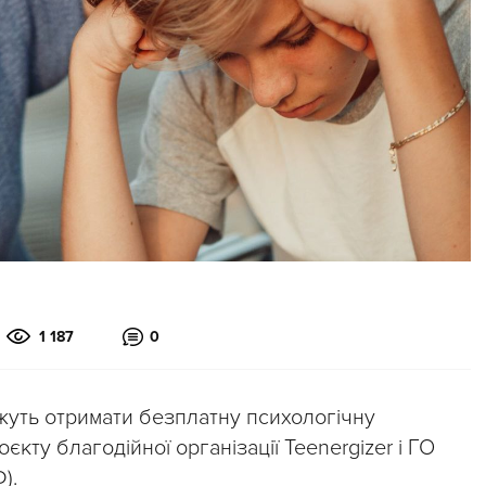
1 187
0
ожуть отримати безплатну психологічну
кту благодійної організації Teenergizer і ГО
).