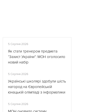
5 Серпня 2026
Як стати тренером предмета
“Захист України”: МОН оголосило
новий набір
5 Серпня 2026
Українські школярі здобули шість
нагород на Європейській
юнацькій олімпіаді з інформатики
5 Серпня 2026
МОН оновило систему