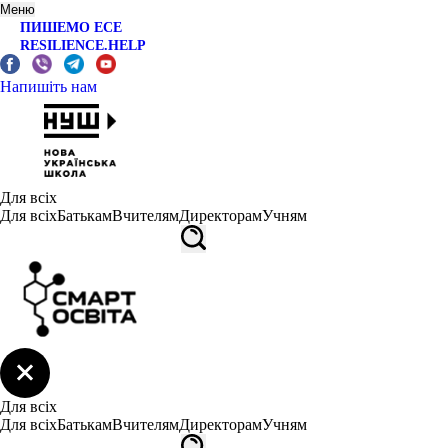
Меню
ПИШЕМО ЕСЕ
RESILIENCE.HELP
Напишіть нам
Для всіх
Для всіх
Батькам
Вчителям
Директорам
Учням
Для всіх
Для всіх
Батькам
Вчителям
Директорам
Учням