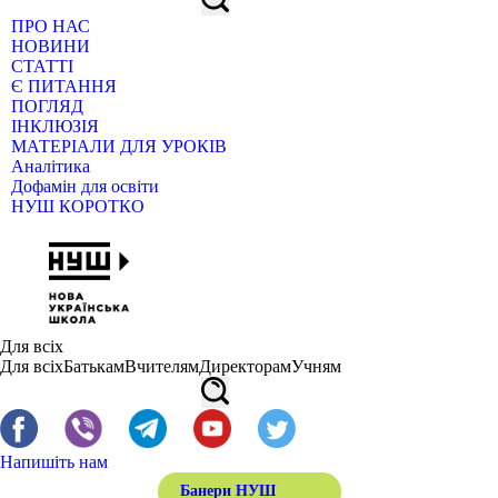
ПРО НАС
НОВИНИ
СТАТТІ
Є ПИТАННЯ
ПОГЛЯД
ІНКЛЮЗІЯ
МАТЕРІАЛИ ДЛЯ УРОКІВ
Аналітика
Дофамін для освіти
НУШ КОРОТКО
Для всіх
Для всіх
Батькам
Вчителям
Директорам
Учням
Напишіть нам
Банери НУШ