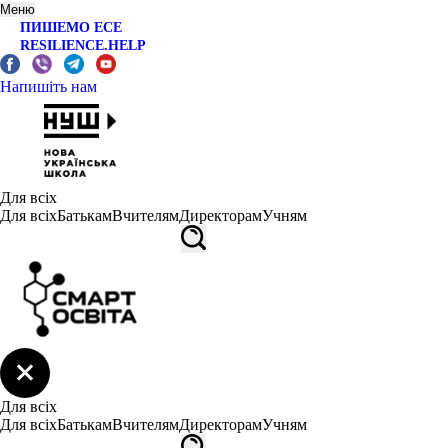
Меню
ПИШЕМО ЕСЕ
RESILIENCE.HELP
Напишіть нам
Для всіх
Для всіх
Батькам
Вчителям
Директорам
Учням
Для всіх
Для всіх
Батькам
Вчителям
Директорам
Учням