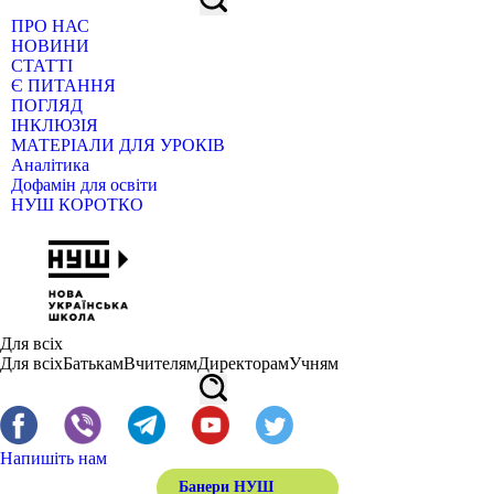
ПРО НАС
НОВИНИ
СТАТТІ
Є ПИТАННЯ
ПОГЛЯД
ІНКЛЮЗІЯ
МАТЕРІАЛИ ДЛЯ УРОКІВ
Аналітика
Дофамін для освіти
НУШ КОРОТКО
Для всіх
Для всіх
Батькам
Вчителям
Директорам
Учням
Напишіть нам
Банери НУШ