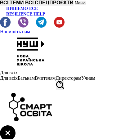
ВСІ ТЕМИ
ВСІ СПЕЦПРОЄКТИ
Меню
ПИШЕМО ЕСЕ
RESILIENCE.HELP
Напишіть нам
Для всіх
Для всіх
Батькам
Вчителям
Директорам
Учням