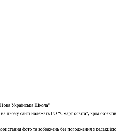
 "Нова Українська Школа"
 на цьому сайті належать ГО “Смарт освіта”, крім об’єктів
користання фото та зображень без погодження з редакцією