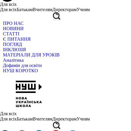
Для всіх
Для всіх
Батькам
Вчителям
Директорам
Учням
ПРО НАС
НОВИНИ
СТАТТІ
Є ПИТАННЯ
ПОГЛЯД
ІНКЛЮЗІЯ
МАТЕРІАЛИ ДЛЯ УРОКІВ
Аналітика
Дофамін для освіти
НУШ КОРОТКО
Для всіх
Для всіх
Батькам
Вчителям
Директорам
Учням