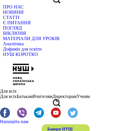
ПРО НАС
НОВИНИ
СТАТТІ
Є ПИТАННЯ
ПОГЛЯД
ІНКЛЮЗІЯ
МАТЕРІАЛИ ДЛЯ УРОКІВ
Аналітика
Дофамін для освіти
НУШ КОРОТКО
Для всіх
Для всіх
Батькам
Вчителям
Директорам
Учням
Напишіть нам
Банери НУШ