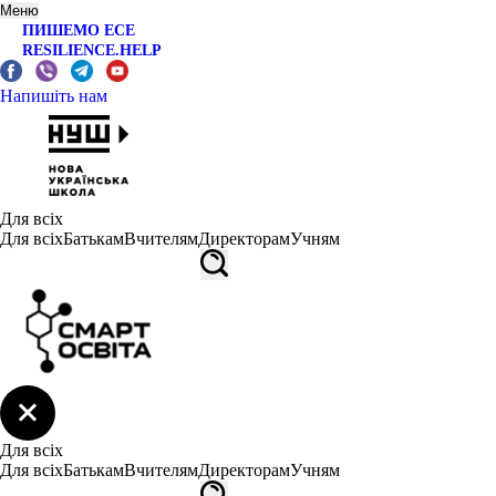
Меню
ПИШЕМО ЕСЕ
RESILIENCE.HELP
Напишіть нам
Для всіх
Для всіх
Батькам
Вчителям
Директорам
Учням
Для всіх
Для всіх
Батькам
Вчителям
Директорам
Учням