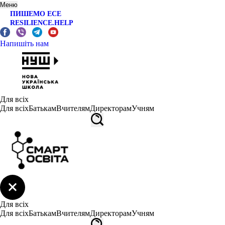
Меню
ПИШЕМО ЕСЕ
RESILIENCE.HELP
Напишіть нам
Для всіх
Для всіх
Батькам
Вчителям
Директорам
Учням
Для всіх
Для всіх
Батькам
Вчителям
Директорам
Учням