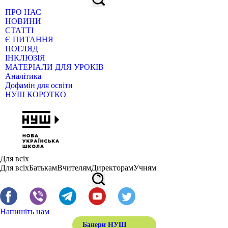
ПРО НАС
НОВИНИ
СТАТТІ
Є ПИТАННЯ
ПОГЛЯД
ІНКЛЮЗІЯ
МАТЕРІАЛИ ДЛЯ УРОКІВ
Аналітика
Дофамін для освіти
НУШ КОРОТКО
Для всіх
Для всіх
Батькам
Вчителям
Директорам
Учням
Напишіть нам
Банери НУШ