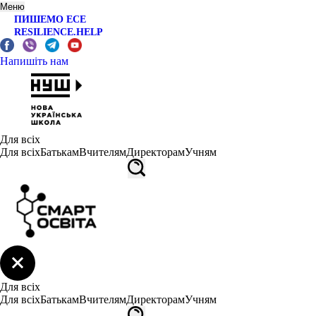
Меню
ПИШЕМО ЕСЕ
RESILIENCE.HELP
Напишіть нам
Для всіх
Для всіх
Батькам
Вчителям
Директорам
Учням
Для всіх
Для всіх
Батькам
Вчителям
Директорам
Учням