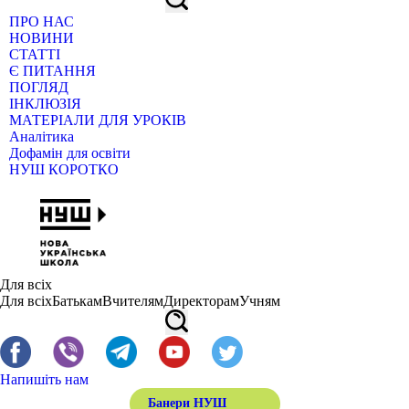
ПРО НАС
НОВИНИ
СТАТТІ
Є ПИТАННЯ
ПОГЛЯД
ІНКЛЮЗІЯ
МАТЕРІАЛИ ДЛЯ УРОКІВ
Аналітика
Дофамін для освіти
НУШ КОРОТКО
Для всіх
Для всіх
Батькам
Вчителям
Директорам
Учням
Напишіть нам
Банери НУШ