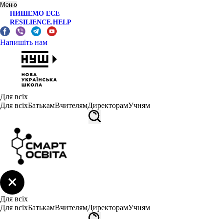
Меню
ПИШЕМО ЕСЕ
RESILIENCE.HELP
Напишіть нам
Для всіх
Для всіх
Батькам
Вчителям
Директорам
Учням
Для всіх
Для всіх
Батькам
Вчителям
Директорам
Учням