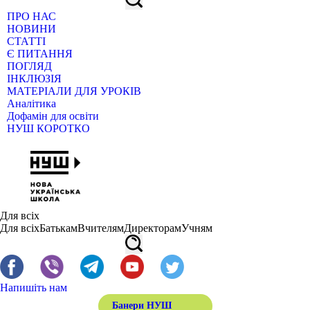
ПРО НАС
НОВИНИ
СТАТТІ
Є ПИТАННЯ
ПОГЛЯД
ІНКЛЮЗІЯ
МАТЕРІАЛИ ДЛЯ УРОКІВ
Аналітика
Дофамін для освіти
НУШ КОРОТКО
Для всіх
Для всіх
Батькам
Вчителям
Директорам
Учням
Напишіть нам
Банери НУШ