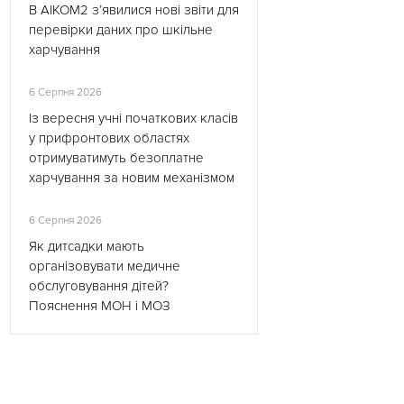
В АІКОМ2 з’явилися нові звіти для
перевірки даних про шкільне
харчування
6 Серпня 2026
Із вересня учні початкових класів
у прифронтових областях
отримуватимуть безоплатне
харчування за новим механізмом
6 Серпня 2026
Як дитсадки мають
організовувати медичне
обслуговування дітей?
Пояснення МОН і МОЗ