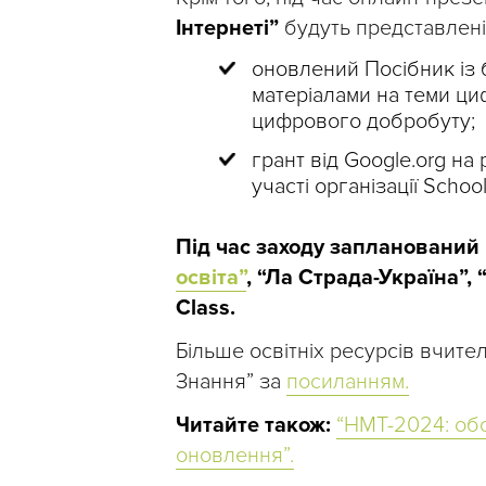
Інтернеті”
будуть представлені
оновлений Посібник із 
матеріалами на теми ци
цифрового добробуту;
грант від Google.org на
участі організації School
Під час заходу запланований
освіта”
, “Ла Страда-Україна”, 
Class.
Більше освітніх ресурсів вчител
Знання” за
посиланням.
Читайте також:
“НМТ-2024: обо
оновлення”.