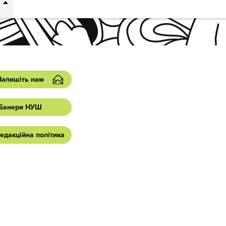
Напишіть нам
Банери НУШ
едакційна політика