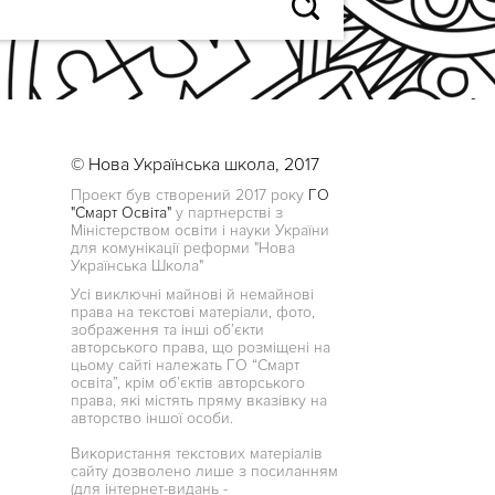
© Нова Українська школа, 2017
Проект був створений 2017 року
ГО
"Смарт Освіта"
у партнерстві з
Міністерством освіти і науки України
для комунікації реформи "Нова
Українська Школа"
Усі виключні майнові й немайнові
права на текстові матеріали, фото,
зображення та інші об’єкти
авторського права, що розміщені на
цьому сайті належать ГО “Смарт
освіта”, крім об’єктів авторського
права, які містять пряму вказівку на
авторство іншої особи.
Використання текстових матеріалів
сайту дозволено лише з посиланням
(для інтернет-видань -