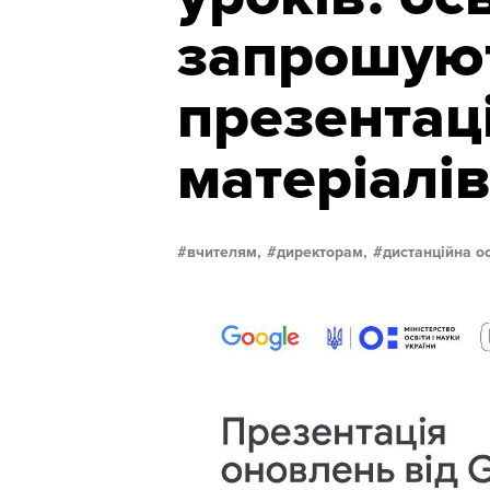
запрошую
презентац
матеріалів
вчителям,
директорам,
дистанційна ос