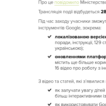
Про це
повідомило
Міністерство
Трансляція події відбудеться
28
Під час заходу учасники зможу
інструментів Google, зокрема:
локалізованою версіє
поради, інструкції, 129 
українською);
оновленнями платфор
містить ще більше корис
16 відео про роботу з і
З відео та статей, які з’явилис
як залучати увагу дітей
більш інтерактивними і
як використовувати Goo