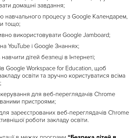
вати домашні завдання;
ію навчального процесу з Google Календарем,
и тощо;
тивно використовувати Google Jamboard;
 на YouTube і Google Знаннях;
навчити дітей безпеці в Інтернеті;
в Google Workspace for Education, щоб
закладу освіти та зручно користуватися всіма
;
 керування для веб-переглядачів Chrome
ованими пристроями;
 для зареєстрованих веб-переглядачів Chrome
тивнішої роботи закладу освіти.
ентації в межах програми
“Безпека дітей в