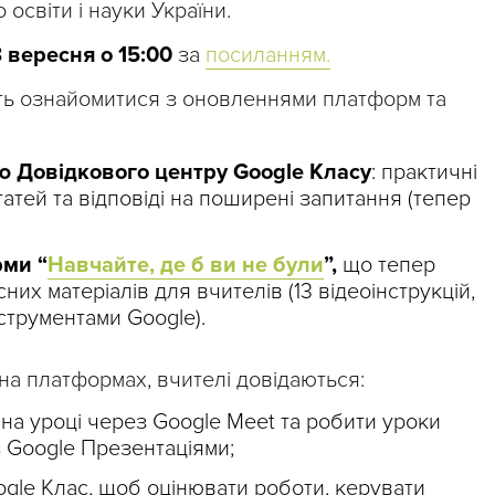
 освіти і науки України.
 вересня о 15:00
за
посиланням.
ть ознайомитися з оновленнями платформ та
ю Довідкового центру Google Класу
: практичні
статей та відповіді на поширені запитання (тепер
ми “
Навчайте, де б ви не були
”,
що тепер
них матеріалів для вчителів (13 відеоінструкцій,
нструментами Google).
я на платформах, вчителі довідаються:
 на уроці через Google Meet та робити уроки
з Google Презентаціями;
gle Клас, щоб оцінювати роботи, керувати