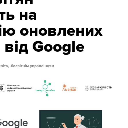
ть на
ію оновлених
 від Google
віта,
освітнім управлінцям