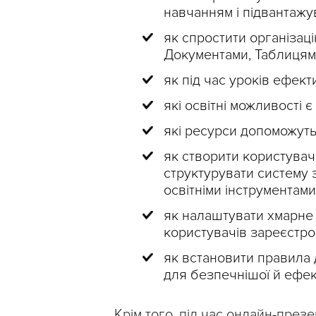
навчанням і підвантажу
як спростити організац
Документами, Таблицям
як під час уроків ефек
які освітні можливості є
які ресурси допоможуть 
як створити користувачі
структурувати систему 
освітніми інструментами
як налаштувати хмарне
користувачів зареєстр
як встановити правила
для безпечнішої й ефек
Крім того, під час онлайн-през