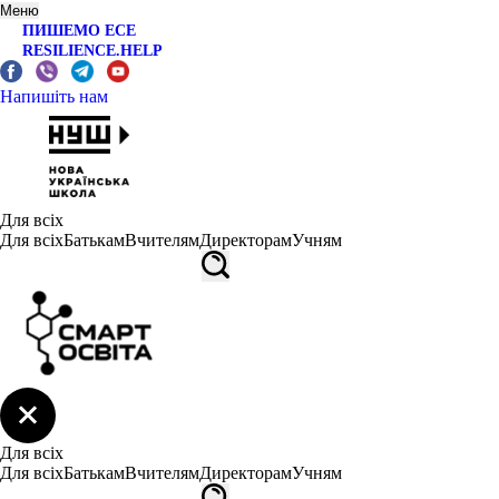
Меню
ПИШЕМО ЕСЕ
RESILIENCE.HELP
Напишіть нам
Для всіх
Для всіх
Батькам
Вчителям
Директорам
Учням
Для всіх
Для всіх
Батькам
Вчителям
Директорам
Учням