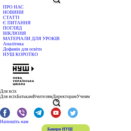
ПРО НАС
НОВИНИ
СТАТТІ
Є ПИТАННЯ
ПОГЛЯД
ІНКЛЮЗІЯ
МАТЕРІАЛИ ДЛЯ УРОКІВ
Аналітика
Дофамін для освіти
НУШ КОРОТКО
Для всіх
Для всіх
Батькам
Вчителям
Директорам
Учням
Напишіть нам
Банери НУШ