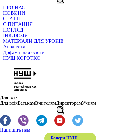
ПРО НАС
НОВИНИ
СТАТТІ
Є ПИТАННЯ
ПОГЛЯД
ІНКЛЮЗІЯ
МАТЕРІАЛИ ДЛЯ УРОКІВ
Аналітика
Дофамін для освіти
НУШ КОРОТКО
Для всіх
Для всіх
Батькам
Вчителям
Директорам
Учням
Напишіть нам
Банери НУШ