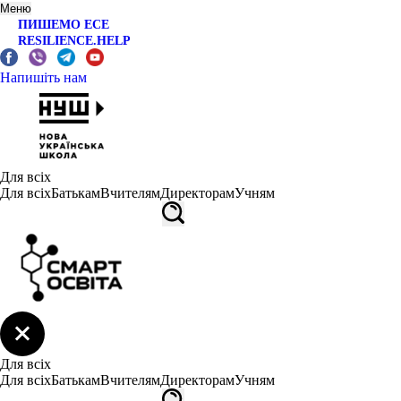
Меню
ПИШЕМО ЕСЕ
RESILIENCE.HELP
Напишіть нам
Для всіх
Для всіх
Батькам
Вчителям
Директорам
Учням
Для всіх
Для всіх
Батькам
Вчителям
Директорам
Учням