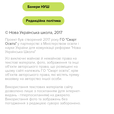
Банери НУШ
Редакційна політика
© Нова Українська школа, 2017
Проект був створений 2017 року
ГО "Смарт
Освіта"
у партнерстві з Міністерством освіти і
науки України для комунікації реформи "Нова
Українська Школа"
Усі виключні майнові й немайнові права на
текстові матеріали, фото, зображення та інші
об’єкти авторського права, що розміщені на
цьому сайті належать ГО “Смарт освіта”, крім
об’єктів авторського права, які містять пряму
вказівку на авторство іншої особи.
Використання текстових матеріалів сайту
дозволено лише з посиланням (для інтернет-
видань - гіперпосиланням) на джерело.
Використання фото та зображень без
погодження з редакцією суворо заборонено.