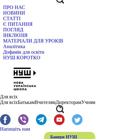
ПРО НАС
НОВИНИ
СТАТТІ
Є ПИТАННЯ
ПОГЛЯД
ІНКЛЮЗІЯ
МАТЕРІАЛИ ДЛЯ УРОКІВ
Аналітика
Дофамін для освіти
НУШ КОРОТКО
Для всіх
Для всіх
Батькам
Вчителям
Директорам
Учням
Напишіть нам
Банери НУШ