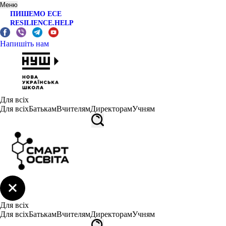
Меню
ПИШЕМО ЕСЕ
RESILIENCE.HELP
Напишіть нам
Для всіх
Для всіх
Батькам
Вчителям
Директорам
Учням
Для всіх
Для всіх
Батькам
Вчителям
Директорам
Учням