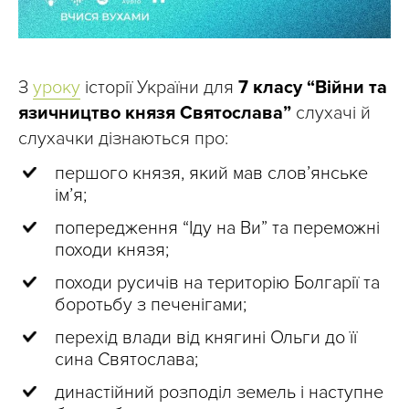
З
уроку
історії України для
7 класу
“Війни та
язичництво князя Святослава”
слухачі й
слухачки дізнаються про:
першого князя, який мав слов’янське
ім’я;
попередження “Іду на Ви” та переможні
походи князя;
походи русичів на територію Болгарії та
боротьбу з печенігами;
перехід влади від княгині Ольги до її
сина Святослава;
династійний розподіл земель і наступне