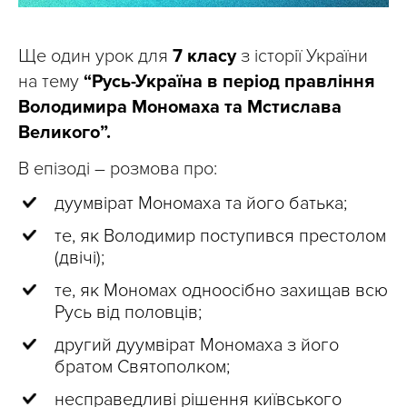
Ще один урок для
7 класу
з історії України
на тему
“Русь-Україна в період правління
Володимира Мономаха та Мстислава
Великого”.
В епізоді – розмова про:
дуумвірат Мономаха та його батька;
те, як Володимир поступився престолом
(двічі);
те, як Мономах одноосібно захищав всю
Русь від половців;
другий дуумвірат Мономаха з його
братом Святополком;
несправедливі рішення київського