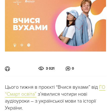
3 021
0
Цього тижня в проєкті “Вчися вухами” від
ГО
“Смарт освіта”
з’явилися чотири нові
аудіоуроки – з української мови та історії
України.