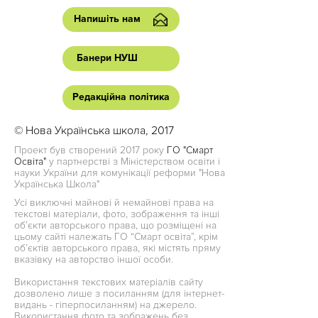
Напишіть нам
Банери НУШ
Редакційна політика
© Нова Українська школа, 2017
Проект був створений 2017 року
ГО "Смарт
Освіта"
у партнерстві з Міністерством освіти і
науки України для комунікації реформи "Нова
Українська Школа"
Усі виключні майнові й немайнові права на
текстові матеріали, фото, зображення та інші
об’єкти авторського права, що розміщені на
цьому сайті належать ГО “Смарт освіта”, крім
об’єктів авторського права, які містять пряму
вказівку на авторство іншої особи.
Використання текстових матеріалів сайту
дозволено лише з посиланням (для інтернет-
видань - гіперпосиланням) на джерело.
Використання фото та зображень без