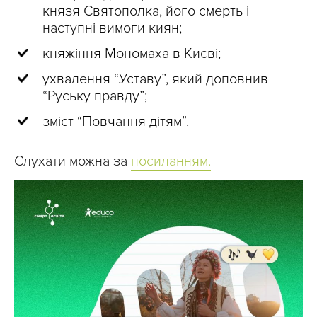
князя Святополка, його смерть і
наступні вимоги киян;
княжіння Мономаха в Києві;
ухвалення “Уставу”, який доповнив
“Руську правду”;
зміст “Повчання дітям”.
Слухати можна за
посиланням.