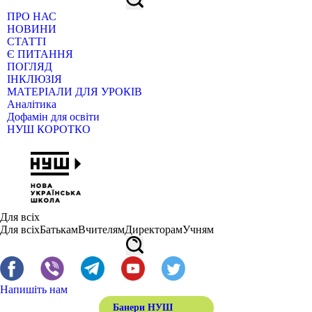
ПРО НАС
НОВИНИ
СТАТТІ
Є ПИТАННЯ
ПОГЛЯД
ІНКЛЮЗІЯ
МАТЕРІАЛИ ДЛЯ УРОКІВ
Аналітика
Дофамін для освіти
НУШ КОРОТКО
Для всіх
Для всіх
Батькам
Вчителям
Директорам
Учням
Напишіть нам
Банери НУШ