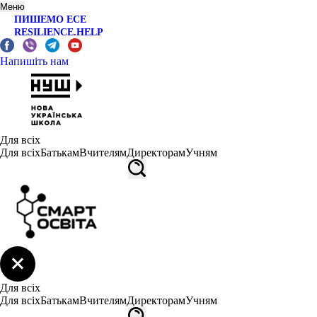
Меню
ПИШЕМО ЕСЕ
RESILIENCE.HELP
Напишіть нам
Для всіх
Для всіх
Батькам
Вчителям
Директорам
Учням
Для всіх
Для всіх
Батькам
Вчителям
Директорам
Учням