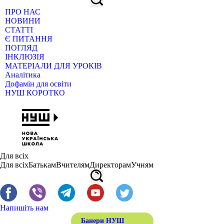
ПРО НАС
НОВИНИ
СТАТТІ
Є ПИТАННЯ
ПОГЛЯД
ІНКЛЮЗІЯ
МАТЕРІАЛИ ДЛЯ УРОКІВ
Аналітика
Дофамін для освіти
НУШ КОРОТКО
Для всіх
Для всіх
Батькам
Вчителям
Директорам
Учням
Напишіть нам
Банери НУШ