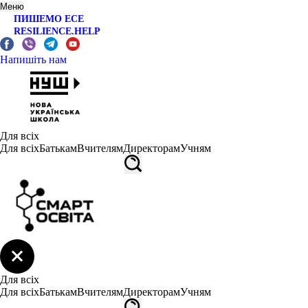
Меню
ПИШЕМО ЕСЕ
RESILIENCE.HELP
Напишіть нам
Для всіх
Для всіх
Батькам
Вчителям
Директорам
Учням
Для всіх
Для всіх
Батькам
Вчителям
Директорам
Учням