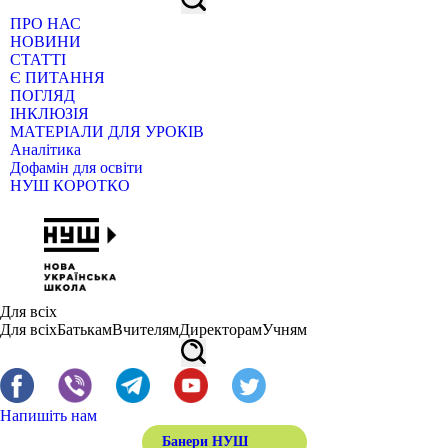
ПРО НАС
НОВИНИ
СТАТТІ
Є ПИТАННЯ
ПОГЛЯД
ІНКЛЮЗІЯ
МАТЕРІАЛИ ДЛЯ УРОКІВ
Аналітика
Дофамін для освіти
НУШ КОРОТКО
Для всіх
Для всіх
Батькам
Вчителям
Директорам
Учням
Напишіть нам
Банери НУШ