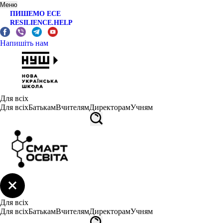
Меню
ПИШЕМО ЕСЕ
RESILIENCE.HELP
Напишіть нам
Для всіх
Для всіх
Батькам
Вчителям
Директорам
Учням
Для всіх
Для всіх
Батькам
Вчителям
Директорам
Учням