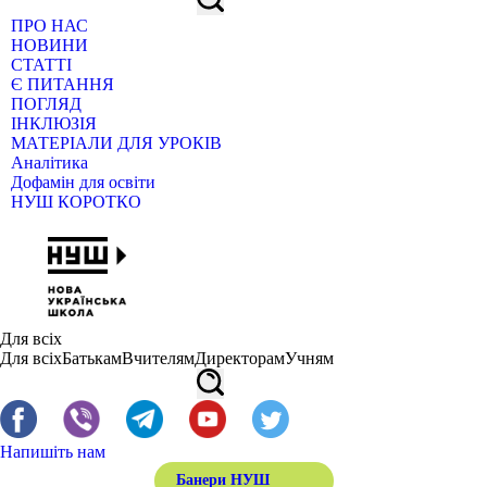
ПРО НАС
НОВИНИ
СТАТТІ
Є ПИТАННЯ
ПОГЛЯД
ІНКЛЮЗІЯ
МАТЕРІАЛИ ДЛЯ УРОКІВ
Аналітика
Дофамін для освіти
НУШ КОРОТКО
Для всіх
Для всіх
Батькам
Вчителям
Директорам
Учням
Напишіть нам
Банери НУШ