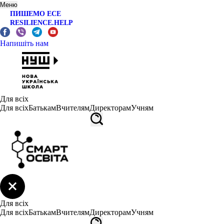
Меню
ПИШЕМО ЕСЕ
RESILIENCE.HELP
Напишіть нам
Для всіх
Для всіх
Батькам
Вчителям
Директорам
Учням
Для всіх
Для всіх
Батькам
Вчителям
Директорам
Учням