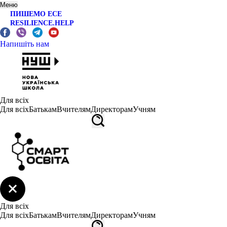
Меню
ПИШЕМО ЕСЕ
RESILIENCE.HELP
Напишіть нам
Для всіх
Для всіх
Батькам
Вчителям
Директорам
Учням
Для всіх
Для всіх
Батькам
Вчителям
Директорам
Учням