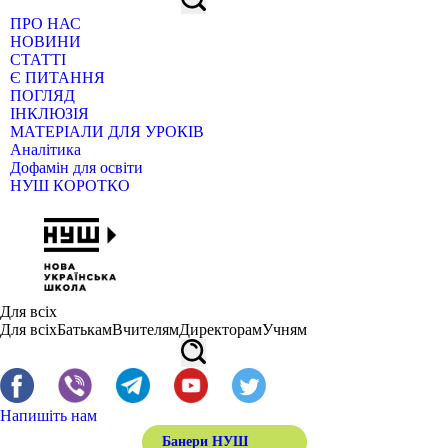
ПРО НАС
НОВИНИ
СТАТТІ
Є ПИТАННЯ
ПОГЛЯД
ІНКЛЮЗІЯ
МАТЕРІАЛИ ДЛЯ УРОКІВ
Аналітика
Дофамін для освіти
НУШ КОРОТКО
Для всіх
Для всіх
Батькам
Вчителям
Директорам
Учням
Напишіть нам
Банери НУШ